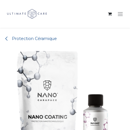
Se rendre au contenu
Protection Céramique