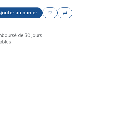
jouter au panier
emboursé de 30 jours
rables