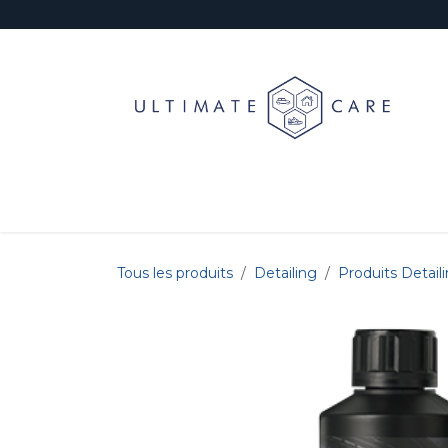
Se rendre au contenu
Jantes
Prélavage & Lavage
Décontaminat
Tous les produits
Detailing
Produits Detail