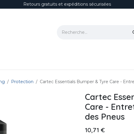
Retours gratuits et expéditions sécurisées
ion
Polissage & Correction
Protections
Habitacle
Accesso
ing
Protection
Cartec Essentials Bumper & Tyre Care - Entr
Cartec Esse
Care - Entre
des Pneus
10,71
€