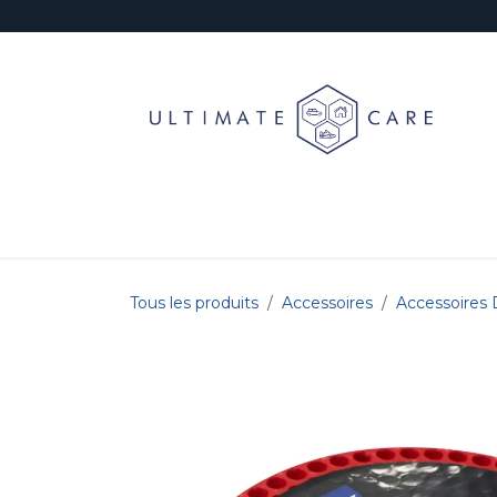
Se rendre au contenu
Jantes
Prélavage & Lavage
Décontaminat
Tous les produits
Accessoires
Accessoires 