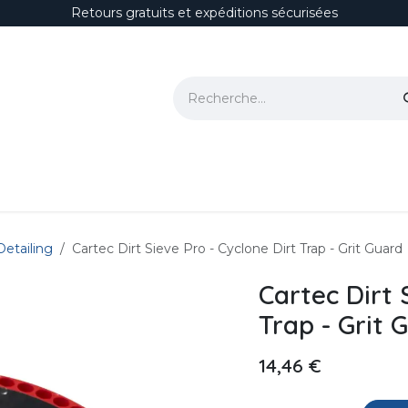
Retours gratuits et expéditions sécurisées
ion
Polissage & Correction
Protections
Habitacle
Accesso
Detailing
Cartec Dirt Sieve Pro - Cyclone Dirt Trap - Grit Guard
Cartec Dirt 
Trap - Grit 
14,46
€