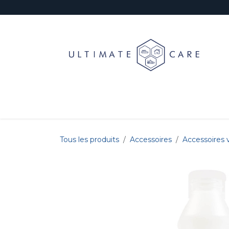
Se rendre au contenu
Jantes
Prélavage & Lavage
Décontaminat
Tous les produits
Accessoires
Accessoires v