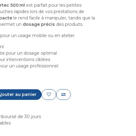
artec 500 ml
est parfait pour les petites
ouches rapides lors de vos prestations de
mpacte
le rend facile à manipuler, tandis que la
permet un
dosage précis
des produits.
l pour un usage mobile ou en atelier.
ml
ée pour un dosage optimal
ur interventions ciblées
our un usage professionnel
jouter au panier
emboursé de 30 jours
rables