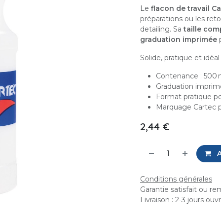
Le
flacon de travail C
préparations ou les ret
detailing. Sa
taille co
graduation imprimée
Solide, pratique et idéa
Contenance : 500 
Graduation imprim
Format pratique po
Marquage Cartec p
2,44
€
A
Conditions générales
Garantie satisfait ou r
Livraison : 2-3 jours ouv