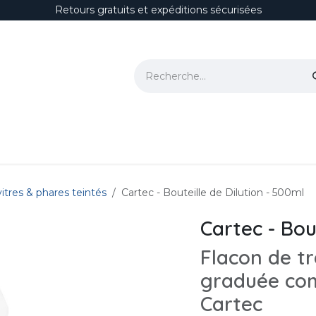
Retours gratuits et expéditions sécurisées
ion
Polissage & Correction
Protections
Habitacle
Accesso
itres & phares teintés
Cartec - Bouteille de Dilution - 500ml
Cartec - Bou
Flacon de tr
graduée com
Cartec