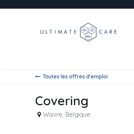
Se rendre au contenu
Jantes
Prélavage & Lavage
Décontaminat
Toutes les offres d'emploi
Covering
Wavre
,
Belgique