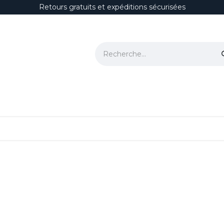
Retours gratuits et expéditions sécurisées
ion
Polissage & Correction
Protections
Habitacle
Accesso