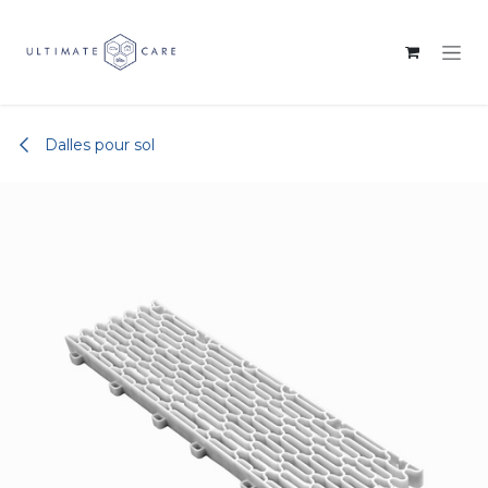
Se rendre au contenu
Dalles pour sol