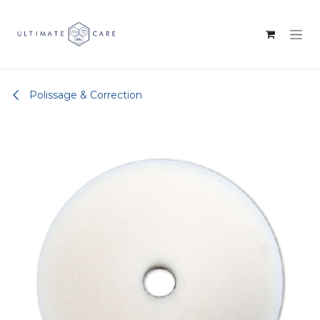
Se rendre au contenu
Polissage & Correction