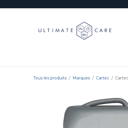
Se rendre au contenu
Jantes
Prélavage & Lavage
Décontaminat
Tous les produits
Marques
Cartec
Cartec