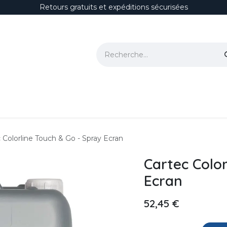
Retours gratuits et expéditions sécurisées
ion
Polissage & Correction
Protections
Habitacle
Accesso
 Colorline Touch & Go - Spray Ecran
Cartec Color
Ecran
52,45
€