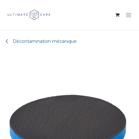
Se rendre au contenu
Décontamination mécanique